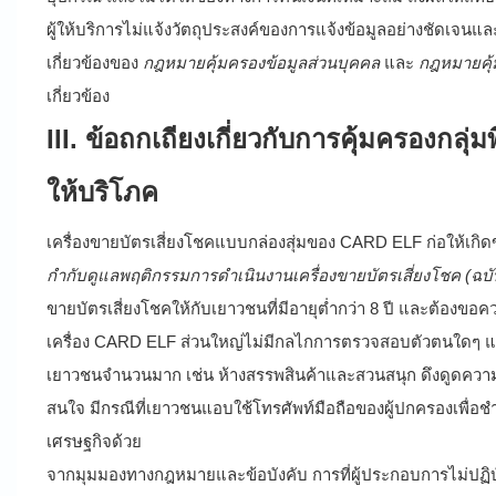
ผู้ให้บริการไม่แจ้งวัตถุประสงค์ของการแจ้งข้อมูลอย่างชัดเจนแล
เกี่ยวข้องของ
กฎหมายคุ้มครองข้อมูลส่วนบุคคล
และ
กฎหมายคุ้
เกี่ยวข้อง
III. ข้อถกเถียงเกี่ยวกับการคุ้มครองกลุ่
ให้บริโภค
เครื่องขายบัตรเสี่ยงโชคแบบกล่องสุ่มของ CARD ELF ก่อให้เกิดข้
กำกับดูแลพฤติกรรมการดำเนินงานเครื่องขายบัตรเสี่ยงโชค (ฉบ
ขายบัตรเสี่ยงโชคให้กับเยาวชนที่มีอายุต่ำกว่า 8 ปี และต้องขอค
เครื่อง CARD ELF ส่วนใหญ่ไม่มีกลไกการตรวจสอบตัวตนใดๆ และเ
เยาวชนจำนวนมาก เช่น ห้างสรรพสินค้าและสวนสนุก ดึงดูดควา
สนใจ มีกรณีที่เยาวชนแอบใช้โทรศัพท์มือถือของผู้ปกครองเพื่อ
เศรษฐกิจด้วย
จากมุมมองทางกฎหมายและข้อบังคับ การที่ผู้ประกอบการไม่ปฏิ