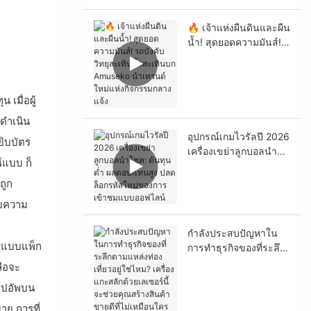
🔥 เจ้าแห่งผืนดินและผืน
น้ำ! สุดยอดความมันส์!
รถบังคับวิทยุสะเทินน้ำ
สะเทินบก Amuseko นำ
เทรนด์ใหม่แห่งกิจกรรม
เมื่อผู้
กลางแจ้ง
อดำเนิน
อุปกรณ์เกมไวรัลปี 2026
ยิบบัตร
เครื่องเขย่าลูกบอลนำ
์แบบ ก็
โชค: ต้นทุนต่ำ ผล
ตอบแทนสูง ปลดล็อก
ถูก
รหัสใหม่ของการเข้าชม
ับความ
แบบออฟไลน์
กำลังประสบปัญหาใน
ตรแบบแพ็ก
การทำธุรกิจของที่ระลึก
ตามแหล่งท่องเที่ยวอยู่ใช่
ลือจะ
ไหม? เครื่องแกะสลัก
๊อปอัพบน
ด้วยเลเซอร์นี้จะช่วยคุณ
สร้างสินค้าขายดีที่ไม่
าย การที่