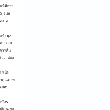
ี่มีอายุ
MS รหัส
ประถม
บข้อมูล
ันการลบ
นการคืน
ใจว่าช่อง
ดำเนิน
ญหาคุณภาพ
วจสอบ
ยบัตร
ทธิและผล