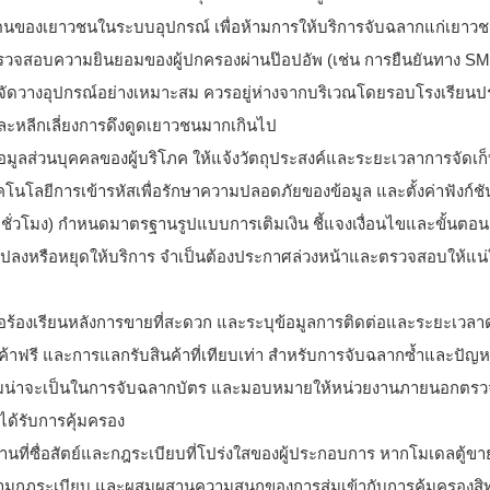
วตนของเยาวชนในระบบอุปกรณ์ เพื่อห้ามการให้บริการจับฉลากแก่เยาวชนท
นต้องตรวจสอบความยินยอมของผู้ปกครองผ่านป๊อปอัพ (เช่น การยืนยันทาง S
จัดวางอุปกรณ์อย่างเหมาะสม ควรอยู่ห่างจากบริเวณโดยรอบโรงเรียน
ะหลีกเลี่ยงการดึงดูดเยาวชนมากเกินไป
อมูลส่วนบุคคลของผู้บริโภค ให้แจ้งวัตถุประสงค์และระยะเวลาการจัดเก็
นโลยีการเข้ารหัสเพื่อรักษาความปลอดภัยของข้อมูล และตั้งค่าฟังก์ช
24 ชั่วโมง) กำหนดมาตรฐานรูปแบบการเติมเงิน ชี้แจงเงื่อนไขและขั้นตอ
ยนแปลงหรือหยุดให้บริการ จำเป็นต้องประกาศล่วงหน้าและตรวจสอบให้แน่
ข้อร้องเรียนหลังการขายที่สะดวก และระบุข้อมูลการติดต่อและระยะเวลา
ินค้าฟรี และการแลกรับสินค้าที่เทียบเท่า สำหรับการจับฉลากซ้ำและปั
ับความน่าจะเป็นในการจับฉลากบัตร และมอบหมายให้หน่วยงานภายนอกตร
คได้รับการคุ้มครอง
นงานที่ซื่อสัตย์และกฎระเบียบที่โปร่งใสของผู้ประกอบการ หากโมเดลตู้ขา
ตามกฎระเบียบ และผสมผสานความสนุกของการสุ่มเข้ากับการคุ้มครองสิ