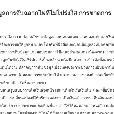
้อมูลการจับฉลากไพ่ที่ไม่โปร่งใส การขาดการ
ระการ คือ ความปลอดภัยของข้อมูลส่วนบุคคลและความปลอดภัยของเงินทุน 
ครื่องอาจขอให้ผูกหมายเลขโทรศัพท์มือถือและป้อนข้อมูลส่วนบุคคลเพื่
ระยะเวลาการเก็บข้อมูลและขอบเขตการใช้งานอย่างชัดเจน เนื่องจาก1การห
ูกบันทึกไว้ในเซิร์ฟเวอร์เบื้องหลัง หากไม่มีกลไกการเข้ารหัสที่สมบูรณ
นได้ง่าย ที่สำคัญกว่านั้น ข้อมูลเบื้องหลังของกระบวนการหยิบบัตรนั้น
วจสอบความสุ่มของผลการหยิบบัตรได้ และหากพวกเขาตั้งคำถามเกี่ยวก
พเพื่อปกป้องสิทธิ์ของพวกเขา
นรูปแบบการเติมเงินล่วงหน้า เช่น "เติมเงินรับเงินคืน" และ "ซื้อบั
อมีการเปลี่ยนแปลงผู้ให้บริการหลังจากเติมเงินแล้ว การขอคืนเงินคงเห
ุดให้บริการ พวกเขาจะแจ้งเพียงสั้น ๆ ว่า "ใช้ให้หมดก่อนกำหนด" ผ่านป
ิทธิและผลประโยชน์ของผู้บริโภคได้รับความเสียหาย จากมุมมองทางกฎหม