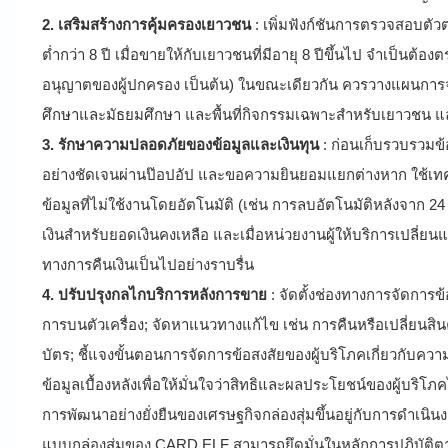
2. เสริมสร้างการคุ้มครองเยาวชน
: เพิ่มฟังก์ชันการตรวจสอบตั
ต่ำกว่า 8 ปี เมื่อขายให้กับเยาวชนที่มีอายุ 8 ปีขึ้นไป จำเป็
อนุญาตของผู้ปกครอง เป็นต้น) ในขณะเดียวกัน ควรวางแผนการ
ศึกษาและมัธยมศึกษา และพื้นที่กิจกรรมเฉพาะสำหรับเยาวชน แล
3. รักษาความปลอดภัยของข้อมูลและเงินทุน
: ก่อนเก็บรวบรวมข้
อย่างชัดเจนผ่านป๊อปอัป และขอความยินยอมแยกต่างหาก ใช้เทคโ
ข้อมูลที่ไม่ใช้งานโดยอัตโนมัติ (เช่น การลบอัตโนมัติหลังจาก 
เงินสำหรับยอดเงินคงเหลือ และเมื่อหน่วยงานผู้ให้บริการเปลี่
ทางการคืนเงินเป็นไปอย่างราบรื่น
4. ปรับปรุงกลไกบริการหลังการขาย
: จัดตั้งช่องทางการจัดการ
การบนตัวเครื่อง; จัดหาแนวทางแก้ไข เช่น การคืนหรือเปลี่ยนส
บัตร; ชี้แจงขั้นตอนการจัดการข้อสงสัยของผู้บริโภคเกี่ยวก
ข้อมูลเบื้องหลังเพื่อให้มั่นใจว่าสิทธิและผลประโยชน์ของผู้บริโภ
การพัฒนาอย่างยั่งยืนของเศรษฐกิจกล่องสุ่มขึ้นอยู่กับการดำเนิ
แบบกล่องสุ่มของ CARD ELF สามารถยึดมั่นในหลักการปฏิบัติ