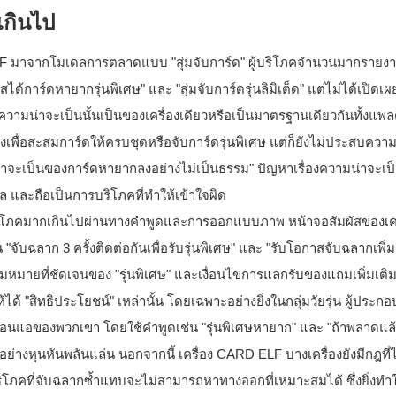
เกินไป
LF มาจากโมเดลการตลาดแบบ "สุ่มจับการ์ด" ผู้บริโภคจำนวนมากรายงา
้การ์ดหายากรุ่นพิเศษ" และ "สุ่มจับการ์ดรุ่นลิมิเต็ด" แต่ไม่ได้เปิดเ
มน่าจะเป็นนั้นเป็นของเครื่องเดียวหรือเป็นมาตรฐานเดียวกันทั้งแพลต
เพื่อสะสมการ์ดให้ครบชุดหรือจับการ์ดรุ่นพิเศษ แต่ก็ยังไม่ประสบความ
าจะเป็นของการ์ดหายากลงอย่างไม่เป็นธรรม" ปัญหาเรื่องความน่าจะเป็น
 และถือเป็นการบริโภคที่ทำให้เข้าใจผิด
ริโภคบริโภคมากเกินไปผ่านทางคำพูดและการออกแบบภาพ หน้าจอสัมผัสของเคร
ับฉลาก 3 ครั้งติดต่อกันเพื่อรับรุ่นพิเศษ" และ "รับโอกาสจับฉลากเพิ่มเ
หมายที่ชัดเจนของ "รุ่นพิเศษ" และเงื่อนไขการแลกรับของแถมเพิ่มเติม 
ด้ "สิทธิประโยชน์" เหล่านั้น โดยเฉพาะอย่างยิ่งในกลุ่มวัยรุ่น ผู้ประ
อนแอของพวกเขา โดยใช้คำพูดเช่น "รุ่นพิเศษหายาก" และ "ถ้าพลาดแล้
อย่างหุนหันพลันแล่น นอกจากนี้ เครื่อง CARD ELF บางเครื่องยังมีกฎที่ไ
บริโภคที่จับฉลากซ้ำแทบจะไม่สามารถหาทางออกที่เหมาะสมได้ ซึ่งยิ่งทำ