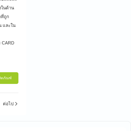
งในด้าน
ี่ถูก
้น และใน
่ม CARD
ลิตภัณฑ์
ต่อไป