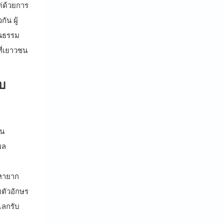
ต่ด้วยการ
ัน ผู้
็นธรรม
ที่เยาวชน
บ
าน
ผล
นหายาก
บตัวอักษร
แลกรับ