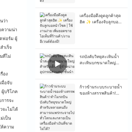
เครื่องมือดึงดูดลูกค้าสุด
นว่า
ฮิต ✨ เครื่องจับลูกบอล
นำโชค | ใช้งานง่าย
ผยความน่า
เพิ่มยอดขาย ไอเท็มที่
ฟอร์ม ผู้
ร้านค้า/งานอีเวนต์ต้อง
มี!
สำเร็จ
ที่ไม่
รถบังคับวิทยุสะเทินน้ำ
สะเทินบกขนาดใหญ่
สำหรับเด็ก - ผู้จำหน่าย
ื่อง
อุปกรณ์สวนสนุกชั้นนำ
มื่อจับ
ก้าวข้ามระบบระบายน้ำ
ผู้บริโภค
ของห้างสรรพสินค้า!
ทำไมรถบินบังคับวิทยุ
กอบการจะ
ขนาดใหญ่สำหรับหลาย
วจะไม่ได้
คนถึงสามารถแพร่
กระจายไปทั่วโลกและ
ม่เป็น
กลายเป็นเครื่องมือทำ
ให้ความ
เงินที่ขาดไม่ได้?