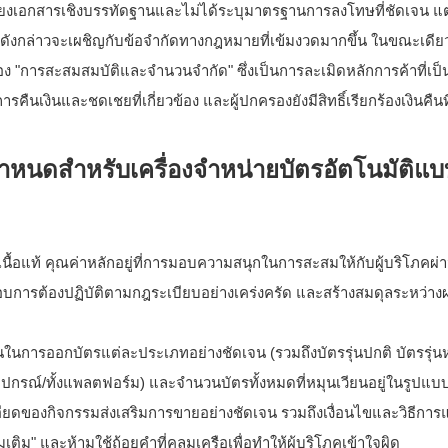
นเพียงเอกสารเชิงบรรทัดฐานและไม่ได้ระบุมาตรฐานการลงโทษที่ชัดเจน แ
มดังกล่าวจะเผชิญกับข้อจำกัดทางกฎหมายที่เข้มงวดมากขึ้น ในขณะเดียวก
การสะสมสมบัติและจำนวนจำกัด" ซึ่งเป็นการละเมิดหลักการค้าที่เป
ืนเงินและชดเชยที่เกี่ยวข้อง และผู้ปกครองยังมีสิทธิ์เรียกร้องเงินคืน
กำหนดสำหรับเครื่องจำหน่ายบัตรอัตโนมัติแบ
ื้อแท้ คุณค่าหลักอยู่ที่การมอบความสนุกในการสะสมให้กับผู้บริโภคผ่
กอบการต้องปฏิบัติตามกฎระเบียบอย่างเคร่งครัด และสร้างสมดุลระหว่าง
นในการออกบัตรแต่ละประเภทอย่างชัดเจน (รวมถึงบัตรรุ่นปกติ บัตรรุ่
ุปกรณ์/ทั้งแพลตฟอร์ม) และจำนวนบัตรทั้งหมดที่หมุนเวียนอยู่ในรูปแบ
เอียดของกิจกรรมส่งเสริมการขายอย่างชัดเจน รวมถึงเงื่อนไขและวิธีการ
ติม" และห้ามใช้ถ้อยคำที่คลุมเครือเพื่อทำให้ผู้บริโภคเข้าใจผิด