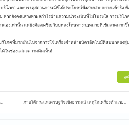
ิโภค" และบรรลุสถานการณ์ที่ได้ประโยชน์ทั้งสองฝ่ายอย่างแท้จริง ทั้
 หากยังคงแสวงหาผลกำไรผ่านความน่าจะเป็นที่ไม่โปร่งใส การบริโภคท
ด์ตนเองเท่านั้น แต่ยังต้องเผชิญกับบทลงโทษทางกฎหมายที่เข้มงวดมากขึ
บริโภคที่มากเกินไปจากการใช้เครื่องจำหน่ายบัตรอัตโนมัติแบบกล่องสุ
ได้ในช่องแสดงความคิดเห็น!
ดูผ
ตู้คีบตุ๊กตา: กิจกรรมยามว่างของเด็ก ๆ หรือธุรกิจพันล้านดอลลาร์? การเติบโตอย่างน่าประหลาดใจของเกมอาร์เคดสุดคลาสสิก
ภายใต้กระแสเศรษฐกิจเชิงอารมณ์ เหตุใดเครื่องทำนายดวงชะตาจึงกลายเป็นภาพยนตร์บล็อกบัสเตอร์ประจำปี 2025?