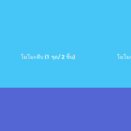
โมโมะคลอว์ (1 ชุด/ 4 ชิ้น)
เ