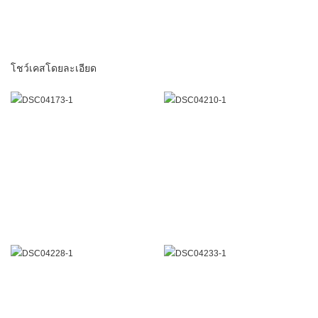
โชว์เคสโดยละเอียด