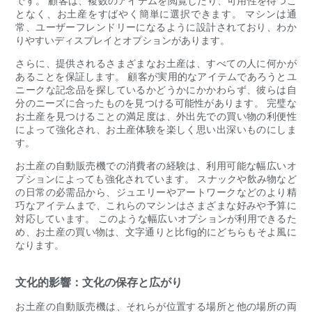
です。 顧客は、複数のアイテムを閲覧したり、可用性を待つこ
となく、お土産をすばやく簡単に選択できます。 マシンは通
常、ユーザーフレンドリーになるように設計されており、わか
りやすいディスプレイとオプションがあります。
さらに、提供されるさまざまなお土産は、すべての人に何かが
あることを保証します。 顧客が実用的なアイテムであろうとユ
ニークな記念品を探しているかどうかにかかわらず、彼らは自
分のニーズに合ったものを見つける可能性があります。 完璧な
お土産を見つけることの満足度は、外出先での買い物の利便性
によって強化され、お土産体験を楽しく思い出深いものにしま
す。
お土産の自動販売機での消費者の経験は、利用可能な幅広いオ
プションによっても強化されています。 スナックや飲み物など
の日常の必需品から、ジュエリーやアートワークなどのより精
巧なアイテムまで、これらのマシンはさまざまな好みや予算に
対応しています。 このような幅広いオプションが利用できるた
め、お土産の買い物は、文字通りと比fig的にどちらもそよ風に
なります。
文化的影響：文化の保存と広がり
お土産の自動販売機は、それらが位置する場所と他の場所の両