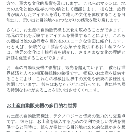
方で、重大な文化的影響を及ぼします。 これらのマシンは、地
元の文化と他の世界の間の橋として機能します。 彼らは、旅行
者が購入したアイテムを通して地元の文化を体験することを可
能にし、思い出と目的地へのつながりの感覚を取り戻します。
さらに、お土産の自動販売機も文化を広めることができます。
地元の文化を反映するアイテムを提供することにより、これら
の機械は他の旅行者を目的地のユニークな側面に紹介します。
たとえば、伝統的な工芸品やお菓子を提供するお土産マシン
は、地元の文化に非旅行者を紹介し、さまざまな文化の理解と
評価を促進することができます。
お土産の自動販売機の影響は、観光を超えています。 彼らは世
界経済と人々の相互接続性の象徴です。 幅広いお土産を提供す
ることにより、これらの機械は世界中の文化や伝統の多様性を
強調しています。 彼らはあなたがどこに行っても、家に持ち帰
る特別なものがあることを思い出させてくれます。
お土産自動販売機の多目的な世界
お土産の自動販売機は、テクノロジーと伝統の魅力的な交差点
です。 彼らは、お土産を購入するための便利で楽しい方法を提
供すると同時に、彼らが奉仕する目的地の文化的な豊かさを反