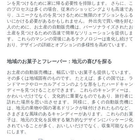
ンを見つけるために家に帰る必要性を排除します。 さらに、こ
のプロセスは多くの場合、従来のショッピングよりも高速であ
り、ユニークなものを見つけるために無限のオプションをふる
いにかける必要があるかもしれません。 外出先で買い物を好む
人のために、お土産の自動販売機は、パーソナライズされたお
土産を見つけるための迅速で簡単なソリューションを提供しま
す。 これらのマシンの背後にあるテクノロジーは進化し続けて
おり、デザインの詳細とオプションの多様性を高めています。
地域のお菓子とフレーバー：地元の喜びを探る
お土産の自動販売機は、幅広い甘いお菓子も提供しています。
その多くは地域固有のものです。 たとえば、多くの国では、ラ
ンドマークやローカルアイコンのような形をしたハードキャン
ディーを見つけることができます。 これらのキャンディーは、
かわいいだけでなく、文化的に重要なものでもあり、旅行者に
訪れた場所を思い出させます。 同様に、多くの自動販売機に
は、地元の果物や国の署名ドリンクが味付けされたものなど、
さまざまな風味のあるキャンディーがあります。 これらのお菓
子は、地元の文化を反映する魅力的なデザインにパッケージ化
されていることが多く、おいしいだけでなく、収集可能なもの
にします。