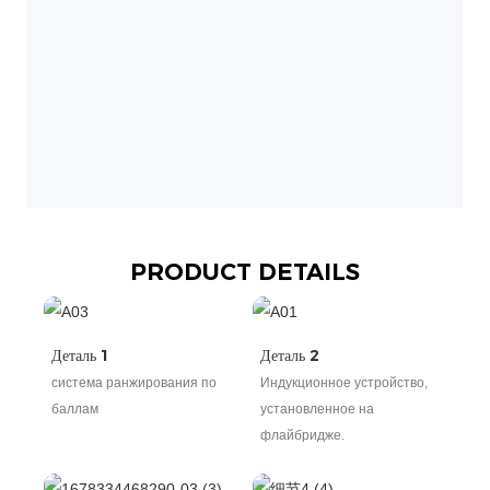
П
т
ц
д
п
р
PRODUCT DETAILS
Деталь 1
Деталь 2
система ранжирования по
Индукционное устройство,
баллам
установленное на
флайбридже.