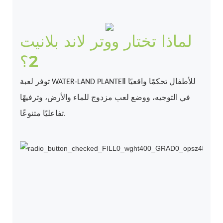
لماذا تختار ووتر لاند بلانيت
2؟
توفر لعبة WATER-LAND PLANTEⅡ للأطفال تحكمًا واقعيًا
في التوجيه، ووضع لعب مزدوج للماء والأرض، وترفيهًا
تفاعليًا متنوعًا.
م
ة
ة
ة
ة
ة