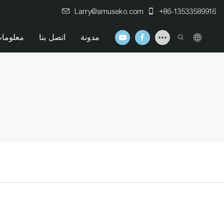
Larry@amuseko.com
+86-13533589916
مدونة
اتصل بنا
معلومات
#