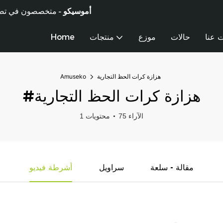
أموسيكو -
متخصصون في تصنيع 
 عنا
حالات
موزع
منتجات
Home
هزازة كرات الحظ التجارية
Amuseko
#هزازة كرات الحظ التجارية
75 الآراء
1 محتويات
مقالة - سلعة
سراويل
أشرطة فيديو